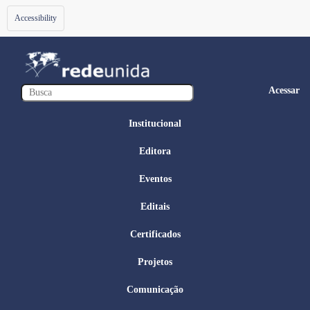
Toggle
Accessibility
navigation
Acessar
Institucional
Editora
Eventos
Editais
Certificados
Projetos
Comunicação