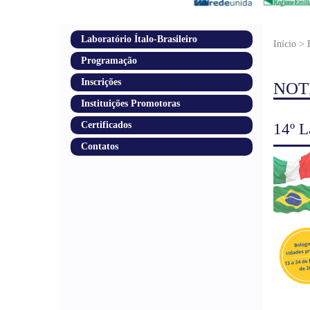
Laboratório Ítalo-Brasileiro
Início >
Programação
Inscrições
NOT
Instituições Promotoras
Certificados
14º L
Contatos