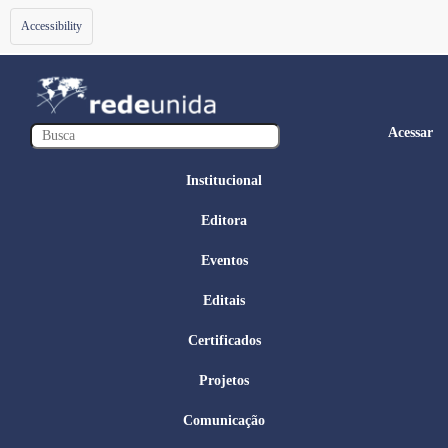
Toggle
Accessibility
navigation
Acessar
Institucional
Editora
Eventos
Editais
Certificados
Projetos
Comunicação