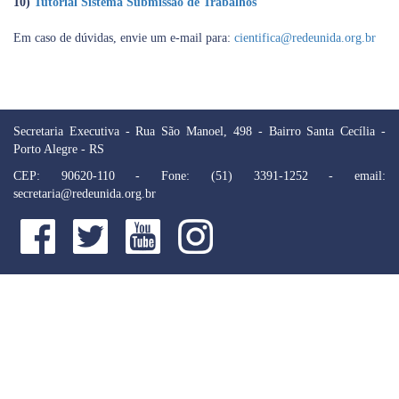
10)
Tutorial Sistema Submissão de Trabalhos
Em caso de dúvidas, envie um e-mail para:
cientifica@redeunida.org.br
Secretaria Executiva - Rua São Manoel, 498 - Bairro Santa Cecília -
Porto Alegre - RS
CEP: 90620-110 - Fone: (51) 3391-1252 - email:
secretaria@redeunida.org.br