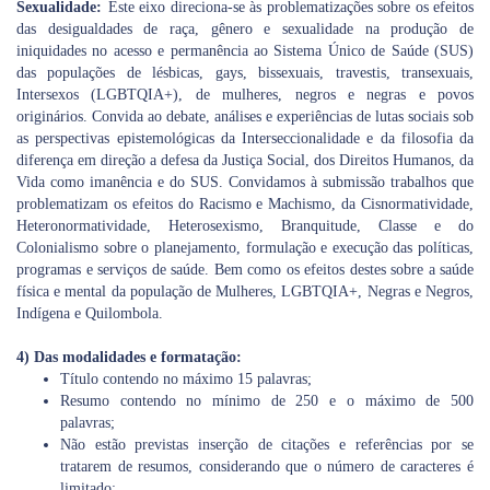
Sexualidade:
Este eixo direciona-se às problematizações sobre os efeitos
das desigualdades de raça, gênero e sexualidade na produção de
iniquidades no acesso e permanência ao Sistema Único de Saúde (SUS)
das populações de lésbicas, gays, bissexuais, travestis, transexuais,
Intersexos (LGBTQIA+), de mulheres, negros e negras e povos
originários. Convida ao debate, análises e experiências de lutas sociais sob
as perspectivas epistemológicas da Interseccionalidade e da filosofia da
diferença em direção a defesa da Justiça Social, dos Direitos Humanos, da
Vida como imanência e do SUS. Convidamos à submissão trabalhos que
problematizam os efeitos do Racismo e Machismo, da Cisnormatividade,
Heteronormatividade, Heterosexismo, Branquitude, Classe e do
Colonialismo sobre o planejamento, formulação e execução das políticas,
programas e serviços de saúde. Bem como os efeitos destes sobre a saúde
física e mental da população de Mulheres, LGBTQIA+, Negras e Negros,
Indígena e Quilombola.
4) Das modalidades e formatação:
Título contendo no máximo 15 palavras;
Resumo contendo no mínimo de 250 e o máximo de 500
palavras;
Não estão previstas inserção de citações e referências por se
tratarem de resumos, considerando que o número de caracteres é
limitado;