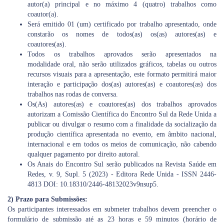
autor(a) principal e no máximo 4 (quatro) trabalhos como
coautor(a).
Será emitido 01 (um) certificado por trabalho apresentado, onde
constarão os nomes de todos(as) os(as) autores(as) e
coautores(as).
Todos os trabalhos aprovados serão apresentados na
modalidade oral, não serão utilizados gráficos, tabelas ou outros
recursos visuais para a apresentação, este formato permitirá maior
interação e participação dos(as) autores(as) e coautores(as) dos
trabalhos nas rodas de conversa.
Os(As) autores(as) e coautores(as) dos trabalhos aprovados
autorizam a Comissão Científica do Encontro Sul da Rede Unida a
publicar ou divulgar o resumo com a finalidade da socialização da
produção científica apresentada no evento, em âmbito nacional,
internacional e em todos os meios de comunicação, não cabendo
qualquer pagamento por direito autoral.
Os Anais do Encontro Sul serão publicados na Revista Saúde em
Redes, v. 9, Supl. 5 (2023) - Editora Rede Unida - ISSN 2446-
4813 DOI: 10.18310/2446-48132023v9nsup5.
2) Prazo para Submissões:
Os participantes interessados em submeter trabalhos devem preencher o
formulário de submissão até as 23 horas e 59 minutos (horário de