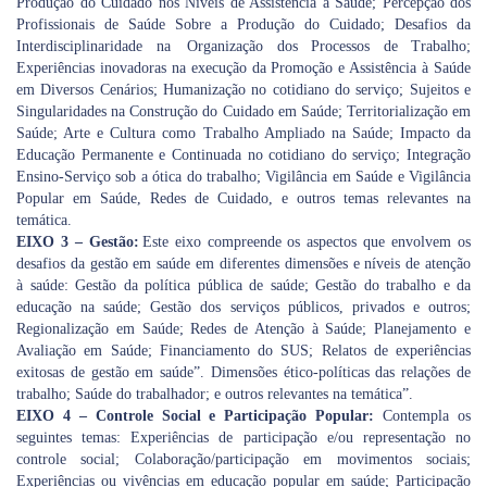
Produção do Cuidado nos Níveis de Assistência à Saúde; Percepção dos
Profissionais de Saúde Sobre a Produção do Cuidado; Desafios da
Interdisciplinaridade na Organização dos Processos de Trabalho;
Experiências inovadoras na execução da Promoção e Assistência à Saúde
em Diversos Cenários; Humanização no cotidiano do serviço; Sujeitos e
Singularidades na Construção do Cuidado em Saúde; Territorialização em
Saúde; Arte e Cultura como Trabalho Ampliado na Saúde; Impacto da
Educação Permanente e Continuada no cotidiano do serviço; Integração
Ensino-Serviço sob a ótica do trabalho; Vigilância em Saúde e Vigilância
Popular em Saúde, Redes de Cuidado, e outros temas relevantes na
temática.
EIXO 3 – Gestão:
Este eixo compreende os aspectos que envolvem os
desafios da gestão em saúde em diferentes dimensões e níveis de atenção
à saúde: Gestão da política pública de saúde; Gestão do trabalho e da
educação na saúde; Gestão dos serviços públicos, privados e outros;
Regionalização em Saúde; Redes de Atenção à Saúde; Planejamento e
Avaliação em Saúde; Financiamento do SUS; Relatos de experiências
exitosas de gestão em saúde”. Dimensões ético-políticas das relações de
trabalho; Saúde do trabalhador; e outros relevantes na temática”.
EIXO 4 – Controle Social e Participação Popular:
Contempla os
seguintes temas: Experiências de participação e/ou representação no
controle social; Colaboração/participação em movimentos sociais;
Experiências ou vivências em educação popular em saúde; Participação