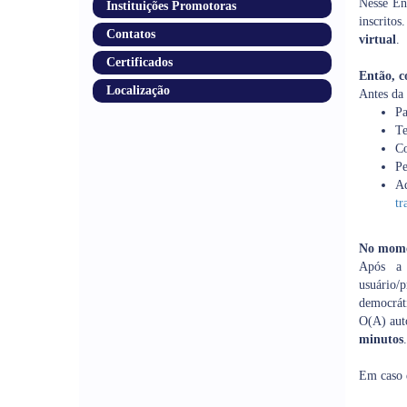
Nesse En
Instituições Promotoras
inscrito
Contatos
virtual
.
Certificados
Então, c
Localização
Antes da
Pa
T
Co
Pe
Aq
tr
No mome
Após a 
usuário/
democráti
O(A) auto
minutos
.
Em caso 