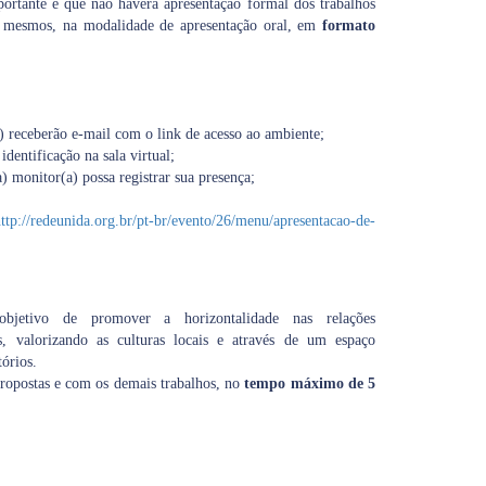
rtante é que não haverá apresentação formal dos trabalhos
s mesmos, na modalidade de apresentação oral, em
formato
s) receberão e-mail com o link de acesso ao ambiente;
a identificação na sala virtual;
) monitor(a) possa registrar sua presença;
ttp://redeunida.org.br/pt-br/evento/26/menu/apresentacao-de-
bjetivo de promover a horizontalidade nas relações
vos, valorizando as culturas locais e através de um espaço
órios.
propostas e com os demais trabalhos, no
tempo máximo de 5