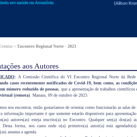
 Eventos >
Encontro Regional Norte - 2023
tações aos Autores
ICADO
:
A Comissão Científica do VI Encontro Regional Norte da Red
ando casos recentemente notificados de Covid-19, bem como, as condiç
om número reduzido de pessoas
, que a apresentação de trabalhos científicos
virtual (remota)
. Manaus, 09 de outubro de 2023.
mos nos encontrar, então gostaríamos de orientar como funcionarão as salas de
ra informação importante é que somente estarão disponíveis para apresentação
s(as) autores(as) esteja inscrito(a) no Encontro. Qualquer um(a) dos(as) au
e. Desta forma, nos casos onde o(a) primeiro(a) autor(a) está agendado(
(as) assuma a agenda.