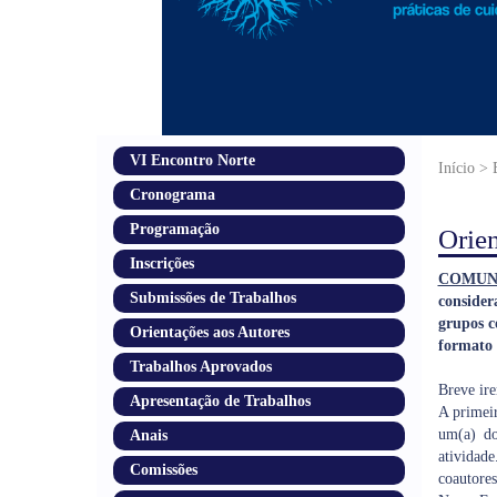
VI Encontro Norte
Início >
Cronograma
Programação
Orien
Inscrições
COMUN
Submissões de Trabalhos
consider
grupos c
Orientações aos Autores
formato 
Trabalhos Aprovados
Breve ire
Apresentação de Trabalhos
A primei
um(a) do
Anais
atividad
Comissões
coautores