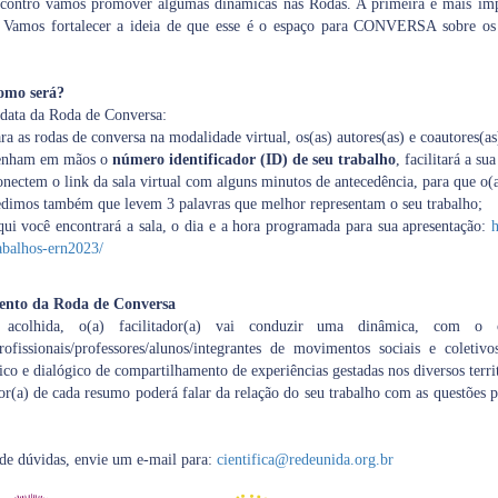
contro vamos promover algumas dinâmicas nas Rodas. A primeira e mais impo
s. Vamos fortalecer a ideia de que esse é o espaço para CONVERSA sobre o
omo será?
 data da Roda de Conversa:
ra as rodas de conversa na modalidade virtual, os(as) autores(as) e coautores(a
enham em mãos o
número identificador (ID) de seu trabalho
, facilitará a su
nectem o link da sala virtual com alguns minutos de antecedência, para que o(a
dimos também que levem 3 palavras que melhor representam o seu trabalho;
ui você encontrará a sala, o dia e a hora programada para sua apresentação:
h
abalhos-ern2023/
nto da Roda de Conversa
acolhida, o(a) facilitador(a) vai conduzir uma dinâmica, com o o
profissionais/professores/alunos/integrantes de movimentos sociais e coleti
co e dialógico de compartilhamento de experiências gestadas nos diversos territ
r(a) de cada resumo poderá falar da relação do seu trabalho com as questões 
de dúvidas, envie um e-mail para:
cientifica@redeunida.org.br