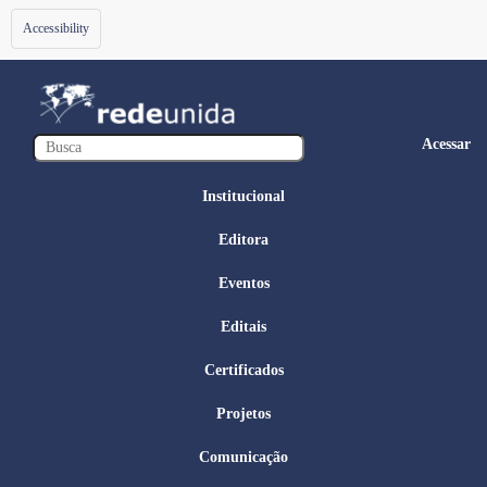
Toggle
Accessibility
navigation
Acessar
Institucional
Editora
Eventos
Editais
Certificados
Projetos
Comunicação