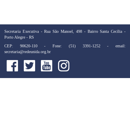
Secretaria Executiva - Rua São Manoel, 498 - Bairro Santa Cecília -
Porto Alegre - RS
CEP: 90620-110 - Fone: (51) 3391-1252 - email:
secretaria@redeunida.org.br