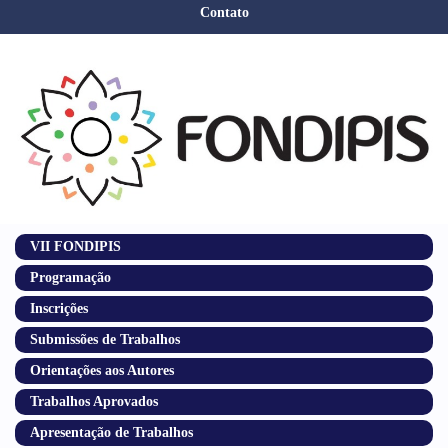
Contato
VII FONDIPIS
Programação
Inscrições
Submissões de Trabalhos
Orientações aos Autores
Trabalhos Aprovados
Apresentação de Trabalhos