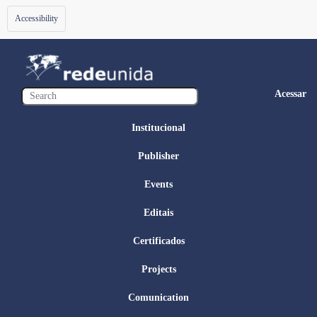
Toggle
Accessibility
navigation
Acessar
Institucional
Publisher
Events
Editais
Certificados
Projects
Comunication