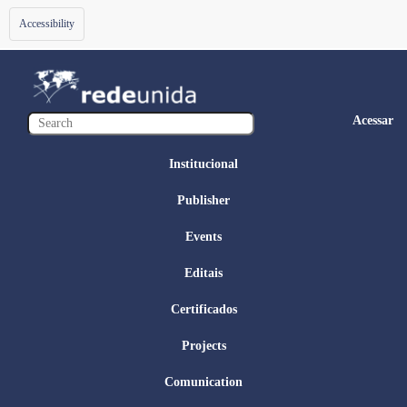
Toggle
Accessibility
navigation
Acessar
Institucional
Publisher
Events
Editais
Certificados
Projects
Comunication