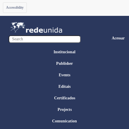
Toggle
Accessibility
navigation
Acessar
Institucional
Publisher
Events
Editais
Certificados
Projects
Comunication