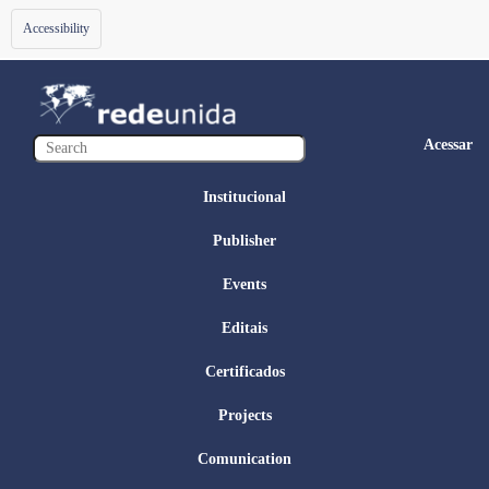
Toggle
Accessibility
navigation
Acessar
Institucional
Publisher
Events
Editais
Certificados
Projects
Comunication