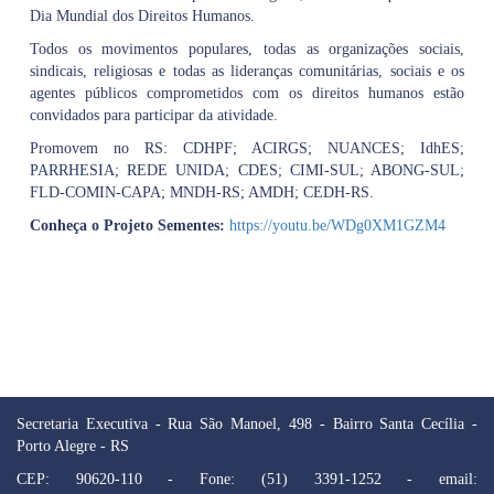
Dia Mundial dos Direitos Humanos.
Todos os movimentos populares, todas as organizações sociais,
sindicais, religiosas e todas as lideranças comunitárias, sociais e os
agentes públicos comprometidos com os direitos humanos estão
convidados para participar da atividade.
Promovem no RS: CDHPF; ACIRGS; NUANCES; IdhES;
PARRHESIA; REDE UNIDA; CDES; CIMI-SUL; ABONG-SUL;
FLD-COMIN-CAPA; MNDH-RS; AMDH; CEDH-RS.
Conheça o Projeto Sementes:
https://youtu.be/WDg0XM1GZM4
Secretaria Executiva - Rua São Manoel, 498 - Bairro Santa Cecília -
Porto Alegre - RS
CEP: 90620-110 - Fone: (51) 3391-1252 - email: