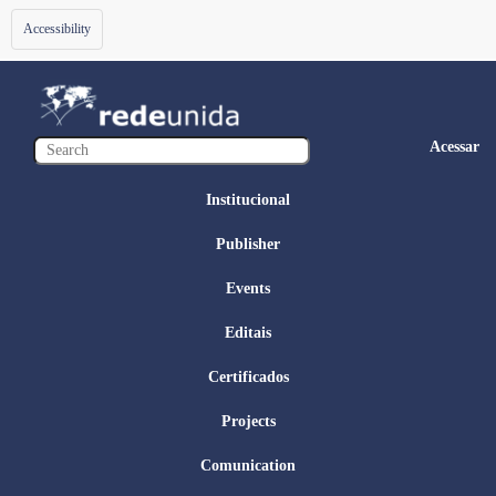
Toggle
Accessibility
navigation
Acessar
Institucional
Publisher
Events
Editais
Certificados
Projects
Comunication