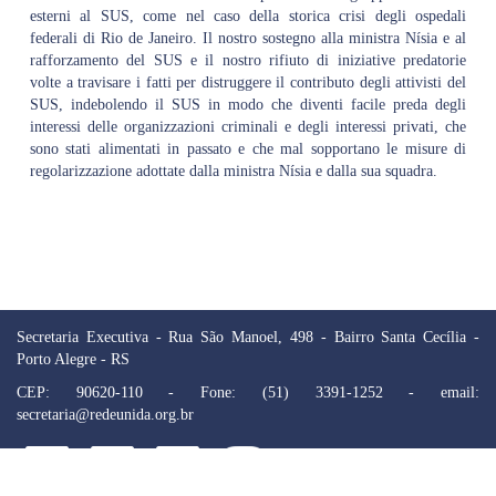
esterni al SUS, come nel caso della storica crisi degli ospedali
federali di Rio de Janeiro. Il nostro sostegno alla ministra Nísia e al
rafforzamento del SUS e il nostro rifiuto di iniziative predatorie
volte a travisare i fatti per distruggere il contributo degli attivisti del
SUS, indebolendo il SUS in modo che diventi facile preda degli
interessi delle organizzazioni criminali e degli interessi privati, che
sono stati alimentati in passato e che mal sopportano le misure di
regolarizzazione adottate dalla ministra Nísia e dalla sua squadra.
Secretaria Executiva - Rua São Manoel, 498 - Bairro Santa Cecília -
Porto Alegre - RS
CEP: 90620-110 - Fone: (51) 3391-1252 - email:
secretaria@redeunida.org.br