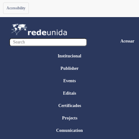
Toggle
Accessibility
navigation
Acessar
Institucional
Publisher
Events
Editais
Certificados
Projects
Comunication