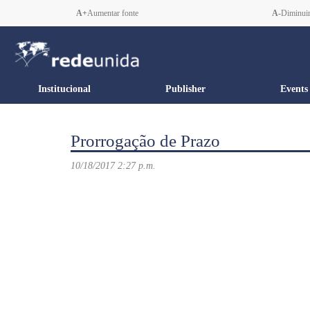
A+
Aumentar fonte
A-
Diminuir
Institucional
Publisher
Events
Prorrogação de Prazo
10/18/2017 2:27 p.m.