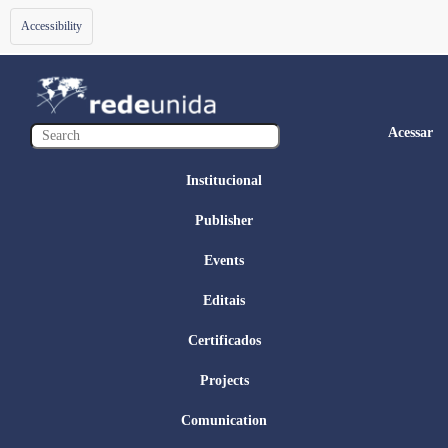
Toggle
Accessibility
navigation
Acessar
Institucional
Publisher
Events
Editais
Certificados
Projects
Comunication