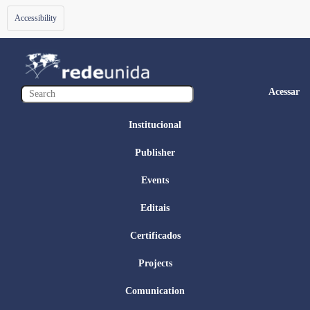
Toggle
Accessibility
navigation
Acessar
Institucional
Publisher
Events
Editais
Certificados
Projects
Comunication