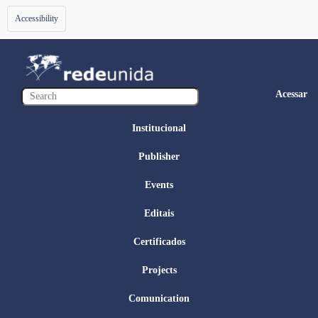
Toggle
Accessibility
navigation
Acessar
Institucional
Publisher
Events
Editais
Certificados
Projects
Comunication