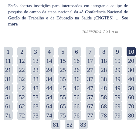
Estão abertas inscrições para interessados em integrar a equipe de
pesquisa de campo da etapa nacional da 4° Conferência Nacional de
Gestão do Trabalho e da Educação na Saúde (CNGTES)
...
See
more
10/09/2024 7:31 p.m.
1
2
3
4
5
6
7
8
9
10
11
12
13
14
15
16
17
18
19
20
21
22
23
24
25
26
27
28
29
30
31
32
33
34
35
36
37
38
39
40
41
42
43
44
45
46
47
48
49
50
51
52
53
54
55
56
57
58
59
60
61
62
63
64
65
66
67
68
69
70
71
72
73
74
75
76
77
78
79
80
81
82
83