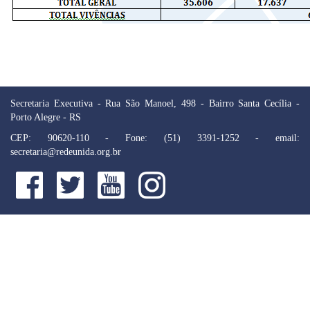
Secretaria Executiva - Rua São Manoel, 498 - Bairro Santa Cecília -
Porto Alegre - RS
CEP: 90620-110 - Fone: (51) 3391-1252 - email:
secretaria@redeunida.org.br