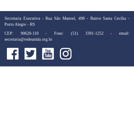
Secretaria Executiva - Rua São Manoel, 498 - Bairro Santa Cecília -
Porto Alegre - RS
CEP: 90620-110 - Fone: (51) 3391-1252 - email:
secretaria@redeunida.org.br